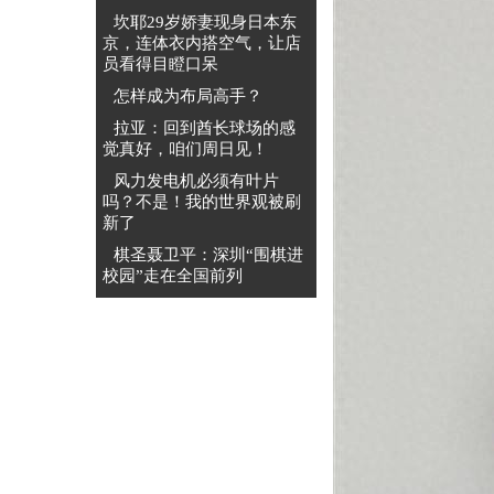
坎耶29岁娇妻现身日本东
京，连体衣内搭空气，让店
员看得目瞪口呆
怎样成为布局高手？
拉亚：回到酋长球场的感
觉真好，咱们周日见！
风力发电机必须有叶片
吗？不是！我的世界观被刷
新了
棋圣聂卫平：深圳“围棋进
校园”走在全国前列