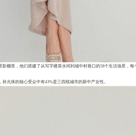
的实景影棚里，他们搭建了从写字楼茶水间到城中村巷口的58个生活场景，
，孙允珠的核心受众中有43%是三四线城市的新中产女性。