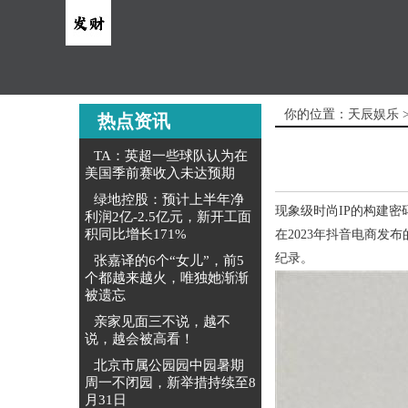
你的位置：
天辰娱乐
热点资讯
TA：英超一些球队认为在
美国季前赛收入未达预期
绿地控股：预计上半年净
现象级时尚IP的构建密
利润2亿-2.5亿元，新开工面
积同比增长171%
在2023年抖音电商发
纪录。
张嘉译的6个“女儿”，前5
个都越来越火，唯独她渐渐
被遗忘
亲家见面三不说，越不
说，越会被高看！
北京市属公园园中园暑期
周一不闭园，新举措持续至8
月31日