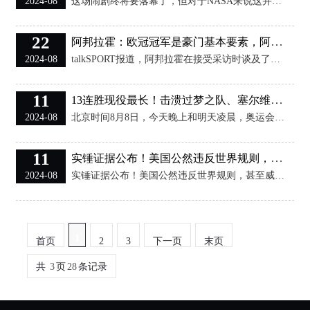
2024-08
这场闹剧终将要落幕了，但对于NASA来说这并不算是一个好消息！波音公司的星际客机可谓是“十年磨一剑”，但却把剑给磨废了，不仅伤己，还把NASA给伤透了。 6月5日波音公司的星际客机在万众瞩目中发射升空，带着两名宇航员开始它的首次载人之旅。如果一切顺利的话，NASA将拥有备用选择，不单单依靠于马斯克的载人龙飞船。 这就是NASA不把鸡蛋放在一个篮子里的原则，但是谁都没想到波音公司竟然站起来说“不”。 按照最初的计划星际客机的首航算是走个过场，把两名宇航员送到国际空间站，待上个一个星期，在6月14
22
阿邦拉霍：欧冠冠军是豪门基本要素，阿森纳需要
2024-08
talkSPORT报道，阿邦拉霍在接受采访时谈及了阿森纳，并质疑阿森纳作为豪门的地位。 阿森纳还从未在欧冠中取得冠军，这是阿邦拉霍质疑他们的原因。事实上，阿森纳自2003-04赛季之后，就没有赢得过英超联赛的冠军。阿邦拉霍认为，欧战的成绩是评判一家俱乐部的关键标准。 在谈及阿森纳时，阿邦拉霍说道：“我只是认为，赢得欧冠冠军是成为一家豪门的基本要素。凯尔特人、诺丁汉森林以及阿斯顿维拉这样的球队都赢得过欧冠的冠军。我认为诺丁汉森林也可以说是比阿森纳更像豪门的球队。 “对于诺丁汉森林的球迷来说，他们
11
13连胜现役最长！击溃过梦之队、塞尔维亚，诺天王：史上最强一届
2024-08
北京时间8月8日，今天晚上和明天凌晨，奥运会男篮四强的比赛就要开打，美国男篮将会对阵塞尔维亚，德国男篮将会对阵法国，他们此前都曾相遇过，美国男篮曾大胜了塞尔维亚，而德国男篮则是轻取了法国男篮，如果按照球队的实力来看，那么美国男篮和德国男篮是最有希望晋级决赛的。 而两支球队此前在热身赛相遇过，最终美国男篮以1分险胜了的对手，当时的美国男篮缺少杜兰特，而且化学反应也不好，他们没有发挥出应有的实力，即便如此，我们也能够看出德国男篮和美国男篮的实力差距实际上并不大，相比于其他球队来说，他们可能是最接近
11
实锤证据公布！美国公然违反世界规则，甚至威胁国际机构不得秉公执法，世
2024-08
实锤证据公布！美国公然违反世界规则，甚至威胁国际机构不得秉公执法，世界反兴奋剂机构勇敢站出来发声揭露美国黑幕。如今的美国开始变得完全无视国际法规、规则，甚至公开威胁国际机构按照美国的意愿行事。美国现在开始将兴奋剂检测政治化，对他国进行政治攻击，甚至以此为武器侵害他国运动员，损害公平竞争。美国公开以国内法为借口不顾世界反兴奋剂机构的规定，长臂管辖对他国运动员强制调查，引起了世界反兴奋剂机构的严重不满。 对于美国霸权做法，世界反兴奋剂机构也是忍无可忍了，大胆的站出来披露美国黑幕了。当地时间8月7日
1
首页
2
3
下一页
末页
共
3
页
28
条记录