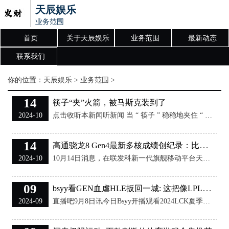
天辰娱乐
业务范围
首页
关于天辰娱乐
业务范围
最新动态
联系我们
你的位置：
天辰娱乐
>
业务范围
>
14
筷子“夹”火箭，被马斯克装到了
2024-10
点击收听本新闻听新闻 当 “ 筷子 ” 稳稳地夹住 “ 超 TM 重 ” 推进火箭的时候，全世界的心脏都为之一颤。 人类，或许真有可能能去火星了！ 用编辑部刚有了宝宝的同事的话说： “ 我本来以为，人类移民火星，起码得她（ 同事刚出生的娃 ）才能看到，但现在可能我奶奶就能看到了 ” 。 就在今晚，马斯克用来送人类移民火星的星舰进行了第 5 次试飞，包括推进器回收、飞船受控溅落等主要目标，全都全部精准达成！ 就在 “ 超 TM 重 ” 推进火箭被接住的同时， SpaceX 的发射中心爆发出了有史以
14
高通骁龙8 Gen4最新多核成绩创纪录：比联发科天玑9400高7.3%
2024-10
10月14日消息，在联发科新一代旗舰移动平台天玑9400发布之后，高通新一代旗舰移动平台骁龙8 Gen4也即将亮相。根据最新曝光的Geekbench 6 测试数据显示，vivo iQOO 13所搭载的高通骁龙8 Gen4单核跑分达3217分，多核跑分则高达10305分，超过了现有的所有移动处理器的多核成绩。 虽然此前曝光的OnePlus 13所搭载的骁龙8 Gen 4 （性能核主频4.32GHz，能效率核主频3.53GHz）的单核成绩更高，达到了3236，多核成绩10049分仍略低于vivo
09
bsyy看GEN血虐HLE扳回一城: 这把像LPL的快节奏!
2024-09
直播吧9月8日讯今日Bsyy开播观看2024LCK夏季赛决赛GEN对阵HLE的比赛，当看到第二局GEN全程压制扳回一城后说道：“这把像LPL的快节奏！”