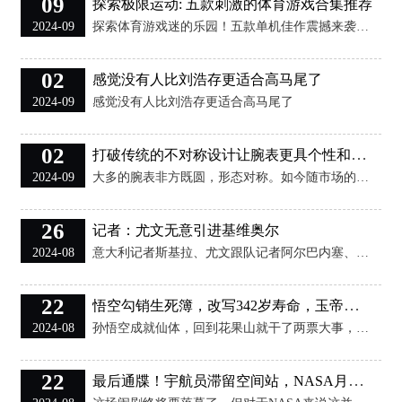
09
探索极限运动: 五款刺激的体育游戏合集推荐
2024-09
探索体育游戏迷的乐园！五款单机佳作震撼来袭。从激烈的足球对决到精准的篮球投篮，满足你对运动竞技的所有幻想。无论是想重温经典，还是寻找新鲜挑战，这个合集都将带你领略不一样的体育世界。即刻加入，体验无尽乐趣与战术策略的碰撞！ 1FIFA16 《FIFA16》是一款由EASports制作、EA公司发行的体育竞技类游戏，相信在体验过《FIFA15》带来的震撼后的玩家已经对后续作品产生了强烈的期待。本次最大的特色就是12支国际女足队，每一个角色都根据真实数据编辑，游戏本身的基础技术和核心内容并不会有本质
02
感觉没有人比刘浩存更适合高马尾了 ​​​
2024-09
感觉没有人比刘浩存更适合高马尾了 ​​​
02
打破传统的不对称设计让腕表更具个性和艺术感
2024-09
大多的腕表非方既圆，形态对称。如今随市场的演变，那些反传统的不对称设计逐渐露头，成了新趋势！ Cartier Crash 腕表 扭曲的橢圆形表壳是Crash腕表的最大特征。 设计者为Jean-Jacques Cartier，他耗费心思调整Baignoire Allonge腕表的形态。因扭曲表壳设计复杂，工匠也用上大量时间和人手进行操作。因表盘不对称且被压扁，加上超现实主义风格时标的位置与前不同，表匠需多次重复解构腕表和重绘时标，方能达到正确报时的效果。也正因制作工序的复杂性，初期仅生产了不多于
26
记者：尤文无意引进基维奥尔
2024-08
意大利记者斯基拉、尤文跟队记者阿尔巴内塞、米体记者德拉瓦莱报道，尤文无意引进基维奥尔，莫塔对他不感兴趣。 在引进托迪博失败后，尤文正寻求引进其他中卫，但是报道称，波兰国脚基维奥尔并不是尤文的引援目标，尤文主帅莫塔对基维奥尔不那么感兴趣。 （阿皮） 声明：新浪网独家稿件，未经授权禁止转载！
22
悟空勾销生死簿，改写342岁寿命，玉帝佯装生气，心中窃喜，为何？
2024-08
孙悟空成就仙体，回到花果山就干了两票大事，龙宫夺宝，勾销生死簿死籍。难怪菩提祖师不叫他说出师承来路，敢情孙猴子天生就是个惹祸精。遇到这样的徒弟，饶是菩提也头疼。 巧取豪夺，抢了东海龙王的镇宅之宝金箍棒，罪不至死，孙猴子还有求生的余地；勾销地府生死簿，强行改写342岁寿命，视六道轮回如无物，严重干扰三界秩序，性质就严重了。其罪当诛，罪不可赦。双罪并罚，孙悟空在劫难逃，插翅难飞。 然而，结果却令人大跌眼镜。玉帝非但没改回生死簿，反而加封一代妖猴为弼马温。弼马温无级无品，却也是挂有仙录的天庭正式在编
22
最后通牒！宇航员滞留空间站，NASA月底前做决断：是去是留？