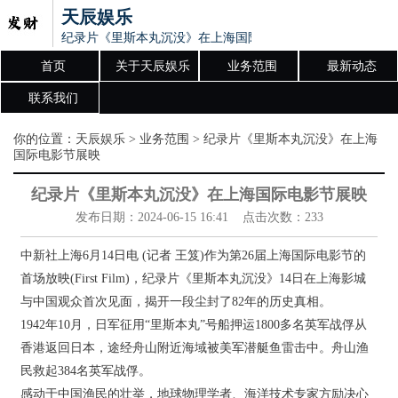
天辰娱乐
纪录片《里斯本丸沉没》在上海国际电影节展映
首页
关于天辰娱乐
业务范围
最新动态
联系我们
你的位置：
天辰娱乐
>
业务范围
> 纪录片《里斯本丸沉没》在上海
国际电影节展映
纪录片《里斯本丸沉没》在上海国际电影节展映
发布日期：2024-06-15 16:41 点击次数：233
中新社上海6月14日电 (记者 王笈)作为第26届上海国际电影节的
首场放映(First Film)，纪录片《里斯本丸沉没》14日在上海影城
与中国观众首次见面，揭开一段尘封了82年的历史真相。
1942年10月，日军征用“里斯本丸”号船押运1800多名英军战俘从
香港返回日本，途经舟山附近海域被美军潜艇鱼雷击中。舟山渔
民救起384名英军战俘。
感动于中国渔民的壮举，地球物理学者、海洋技术专家方励决心