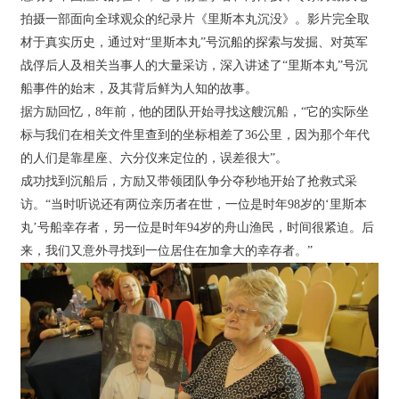
拍摄一部面向全球观众的纪录片《里斯本丸沉没》。影片完全取
材于真实历史，通过对“里斯本丸”号沉船的探索与发掘、对英军
战俘后人及相关当事人的大量采访，深入讲述了“里斯本丸”号沉
船事件的始末，及其背后鲜为人知的故事。
据方励回忆，8年前，他的团队开始寻找这艘沉船，“它的实际坐
标与我们在相关文件里查到的坐标相差了36公里，因为那个年代
的人们是靠星座、六分仪来定位的，误差很大”。
成功找到沉船后，方励又带领团队争分夺秒地开始了抢救式采
访。“当时听说还有两位亲历者在世，一位是时年98岁的‘里斯本
丸’号船幸存者，另一位是时年94岁的舟山渔民，时间很紧迫。后
来，我们又意外寻找到一位居住在加拿大的幸存者。”