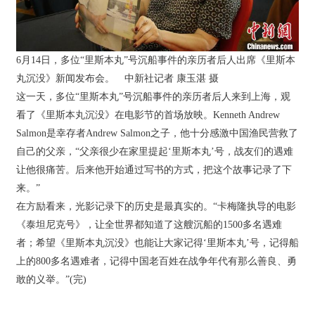
6月14日，多位“里斯本丸”号沉船事件的亲历者后人出席《里斯本
丸沉没》新闻发布会。 中新社记者 康玉湛 摄
这一天，多位“里斯本丸”号沉船事件的亲历者后人来到上海，观
看了《里斯本丸沉没》在电影节的首场放映。Kenneth Andrew
Salmon是幸存者Andrew Salmon之子，他十分感激中国渔民营救了
自己的父亲，“父亲很少在家里提起‘里斯本丸’号，战友们的遇难
让他很痛苦。后来他开始通过写书的方式，把这个故事记录了下
来。”
在方励看来，光影记录下的历史是最真实的。“卡梅隆执导的电影
《泰坦尼克号》，让全世界都知道了这艘沉船的1500多名遇难
者；希望《里斯本丸沉没》也能让大家记得‘里斯本丸’号，记得船
上的800多名遇难者，记得中国老百姓在战争年代有那么善良、勇
敢的义举。”(完)